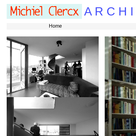
A R C H I
Home