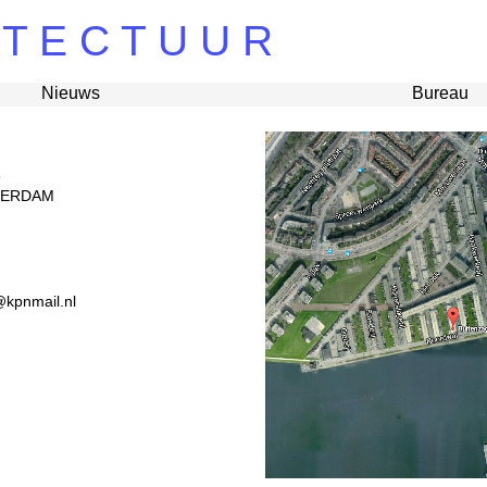
 T E C T U U R
Nieuws
Bureau
5
TERDAM
@kpnmail.nl