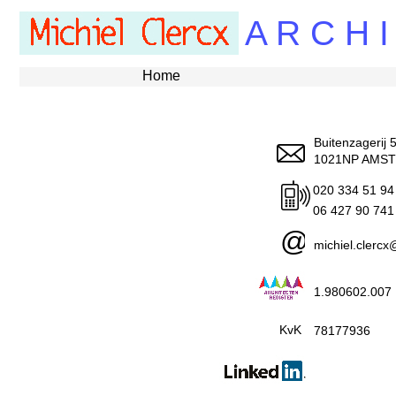
A R C H I
Home
Buitenzagerij 
1021NP AMS
020 334 51 94
06 427 90 741
@
michiel.clercx
1.980602.007
KvK
78177936