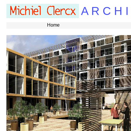
A R C H I
Home