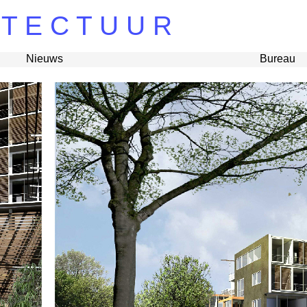
 T E C T U U R
Nieuws
Bureau