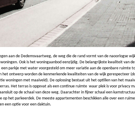
elegen aan de Dedemsvaartweg, de weg die de rand vormt van de naoorlogse wijk
oningen. Ook is het woningaanbod eenzijdig. De belangrijkste kwaliteit van de 
 een parkje met water voorgesteld om meer variatie aan de openbare ruimte to
In het ontwerp worden de kenmerkende kwaliteiten van de wijk gerespecteer (do
atie woningen met maaiveld). De oplossing bestaat uit het optillen van het maai
terras. Het terras is opgevat als een continue ruimte waar plek is voor privac
 aansluit op de schaal van deze weg. Daarachter in fijner schaal een kamstruct
e op het parkeerdek. De meeste appartementen beschikken alle over een ruime 
en een optie voor een daktuin.