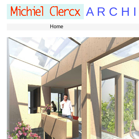
A R C H I
Home