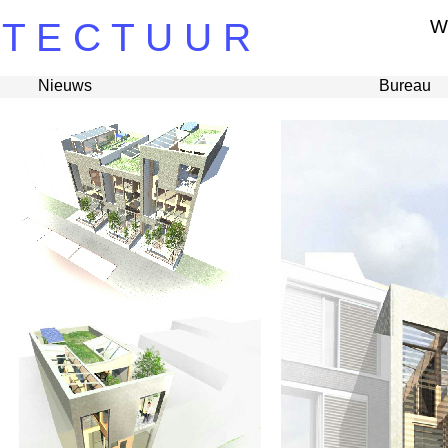
 T E C T U U R
W
Nieuws
Bureau