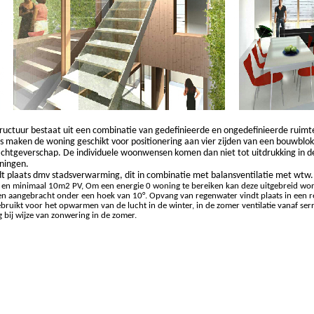
tructuur bestaat uit een combinatie van gedefinieerde en ongedefinieerde ruimte
s maken de woning geschikt voor positionering aan vier zijden van een bouwblok. 
achtgeverschap. De individuele woonwensen komen dan niet tot uitdrukking in de 
oningen.
t plaats dmv stadsverwarming, dit in combinatie met balansventilatie met wtw
n minimaal 10m2 PV, Om een energie 0 woning te bereiken kan deze uitgebreid wor
n aangebracht onder een hoek van 10°. Opvang van regenwater vindt plaats in een re
bruikt voor het opwarmen van de lucht in de winter, in de zomer ventilatie vanaf ser
 bij wijze van zonwering in de zomer.